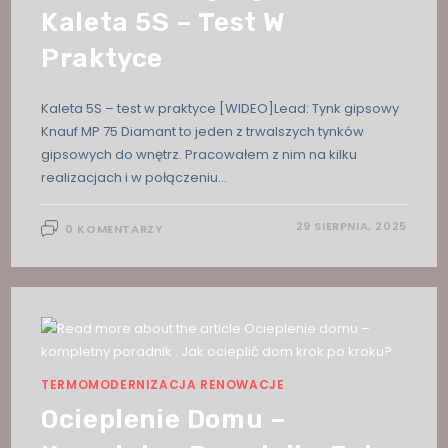
Kaleta 5S – Test W
Praktyce
Kaleta 5S – test w praktyce [WIDEO]Lead: Tynk gipsowy
Knauf MP 75 Diamant to jeden z trwalszych tynków
gipsowych do wnętrz. Pracowałem z nim na kilku
realizacjach i w połączeniu…
29 SIERPNIA, 2025
0 KOMENTARZY
TERMOMODERNIZACJA RENOWACJE
Ocieplenie Domu –