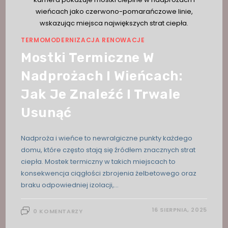
wieńcach jako czerwono-pomarańczowe linie,
wskazując miejsca największych strat ciepła.
TERMOMODERNIZACJA RENOWACJE
Mostki Termiczne W
Nadprożach I Wieńcach:
Jak Je Znaleźć I Trwale
Usunąć
Nadproża i wieńce to newralgiczne punkty każdego
domu, które często stają się źródłem znacznych strat
ciepła. Mostek termiczny w takich miejscach to
konsekwencja ciągłości zbrojenia żelbetowego oraz
braku odpowiedniej izolacji,…
16 SIERPNIA, 2025
0 KOMENTARZY