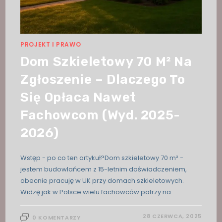
PROJEKT I PRAWO
Dom Szkieletowy 70 M² Na
Zgłoszenie – Dlaczego To
Się Opłaca Nawet
Fachowcom (wyd. 2025-
2026)
Wstęp - po co ten artykuł?Dom szkieletowy 70 m² -
jestem budowlańcem z 15-letnim doświadczeniem,
obecnie pracuję w UK przy domach szkieletowych.
Widzę jak w Polsce wielu fachowców patrzy na…
28 CZERWCA, 2025
0 KOMENTARZY