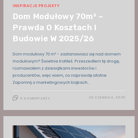
INSPIRACJE PROJEKTY
Dom Modułowy 70m² –
Prawda O Kosztach I
Budowie W 2025/26
Dom modułowy 70 m² - zastanawiasz się nad domem
modułowym? Świetnie trafiłeś. Przeszedłem tę drogę,
rozmawiałem z dziesiątkami inwestorów i
producentów, więc wiem, co naprawdę istotne.
Zapomnij o marketingowych bajkach…
26 CZERWCA, 2025
0 KOMENTARZY