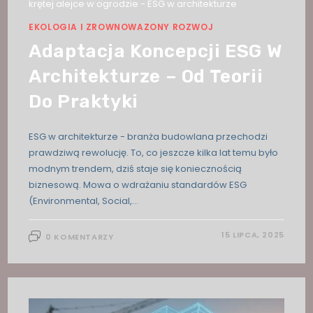
EKOLOGIA I ZROWNOWAZONY ROZWOJ
Adaptacja Koncepcji ESG W
Architekturze – Od Teorii
Do Praktyki
ESG w architekturze - branża budowlana przechodzi
prawdziwą rewolucję. To, co jeszcze kilka lat temu było
modnym trendem, dziś staje się koniecznością
biznesową. Mowa o wdrażaniu standardów ESG
(Environmental, Social,…
15 LIPCA, 2025
0 KOMENTARZY