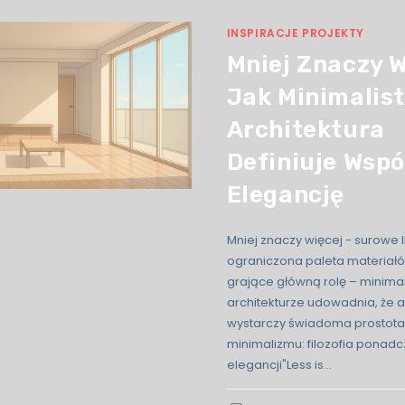
INSPIRACJE PROJEKTY
Mniej Znaczy W
Jak Minimalis
Architektura
Definiuje Wsp
Elegancję
Mniej znaczy więcej - surowe li
ograniczona paleta materiałów
grające główną rolę – minima
architekturze udowadnia, że 
wystarczy świadoma prostota
minimalizmu: filozofia ponad
elegancji"Less is…