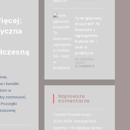
Tynk gipsowy
ięcej:
Knauf MP 75
tyczna
Diamant z
agregatem
Kaleta 5S –
test w
ółczesną
praktyce
29 SIERPNIA,
2025
/
0 COMMENTS
nie,
 i światło
lizm w
Najnowsze
aby zachwycić,
Komentarze
.Początki
czasowej
Czyste Powietrze po
31.03.2025: zasady bez
ściemy + 15 błędów, przez