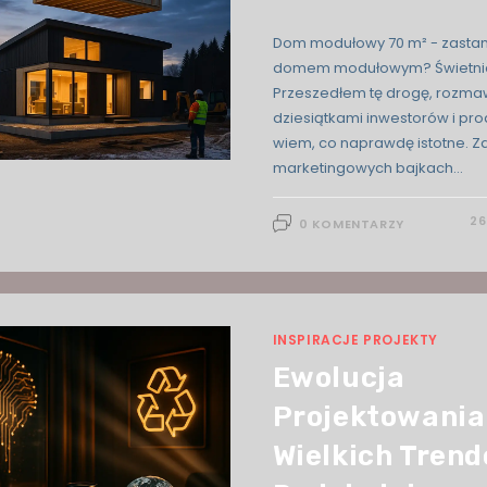
Dom modułowy 70 m² - zastan
domem modułowym? Świetnie t
Przeszedłem tę drogę, rozma
dziesiątkami inwestorów i pr
wiem, co naprawdę istotne. Z
marketingowych bajkach…
26
0 KOMENTARZY
INSPIRACJE PROJEKTY
Ewolucja
Projektowania
Wielkich Tren