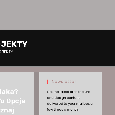
OJEKTY
ROJEKTY
Newsletter
niaka?
Get the latest architecture
and design content
To Opcja
delivered to your mailbox a
oznaj
few times a month.