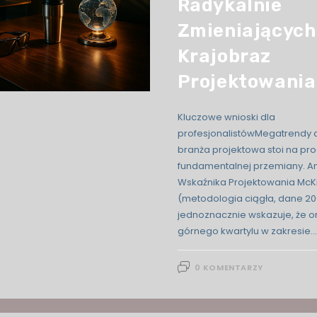
Radykalnie
Zmieniających
Krajobraz
Projektowania
Kluczowe wnioski dla
profesjonalistówMegatrendy 
branża projektowa stoi na pr
fundamentalnej przemiany. An
Wskaźnika Projektowania McK
(metodologia ciągła, dane 2
jednoznacznie wskazuje, że o
górnego kwartylu w zakresie…
0 KOMENTARZY