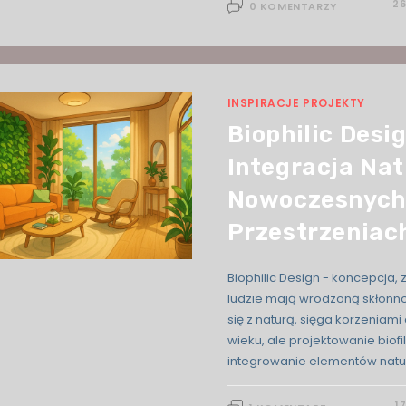
26
0 KOMENTARZY
INSPIRACJE PROJEKTY
Biophilic Desig
Integracja Na
Nowoczesnych
Przestrzeniac
Biophilic Design - koncepcja, 
ludzie mają wrodzoną skłonno
się z naturą, sięga korzeniami 
wieku, ale projektowanie biofil
integrowanie elementów natu
1