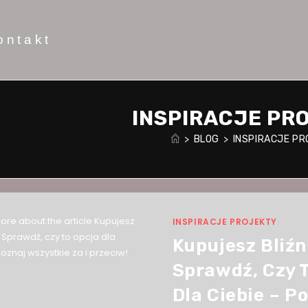
ontakt
INSPIRACJE PR
>
BLOG
>
INSPIRACJE P
INSPIRACJE PROJEKTY
Kupujesz Bliź
Sprawdź, Czy 
Dla Ciebie – P