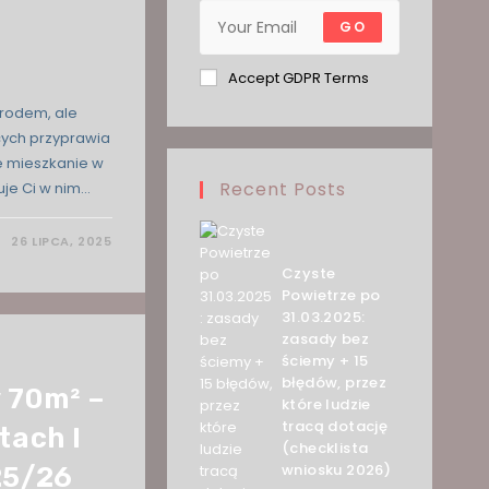
GO
Accept GDPR Terms
grodem, ale
ych przyprawia
e mieszkanie w
Recent Posts
uje Ci w nim…
26 LIPCA, 2025
Czyste
Powietrze po
31.03.2025:
zasady bez
ściemy + 15
błędów, przez
 70m² –
które ludzie
tracą dotację
tach I
(checklista
wniosku 2026)
25/26