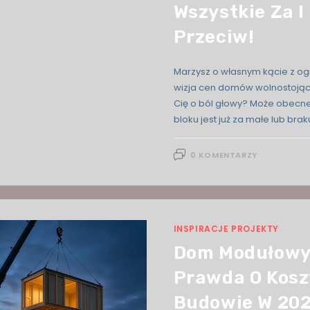
Wszystkie Za I
Przeciw!
Marzysz o własnym kącie z o
wizja cen domów wolnostojąc
Cię o ból głowy? Może obecn
bloku jest już za małe lub brak
0 KOMENTARZY
INSPIRACJE PROJEKTY
Dom Modułowy
Prawda O Kosz
Budowie W 20