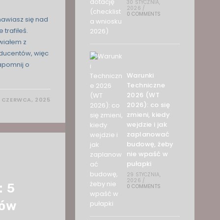
30 STYCZNIA,
2026
/
0 COMMENTS
awiasz się nad
rafiłeś.
wiałem z
oducentów, więc
apomnij o
Warunki
Techniczne
2026 (WT
 CZERWCA, 2025
2026): co się
zmieni, kiedy
wejdzie i jak
zaplanować
budowę, żeby
nie wpaść w
pułapki
29 STYCZNIA,
2026
/
: 5
0 COMMENTS
dów