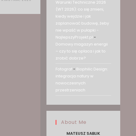
Warunki Techniczne 2026
(WT 2026): co się zmieni,
kiedy wejdzie i jak
zaplanować budowę, żeby
nie wpaść w pułapki -
NajlepszyProjekt.pl
-
Domowy magazyn energii
– czy to się opłaca i jak to
zrobić dobrze?
Fotograf
-
Biophilic Design:
integracja natury w
nowoczesnych
przestrzeniach
About Me
MATEUSZ SABLIK