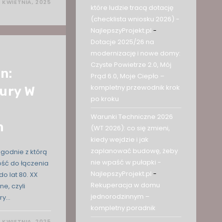
 KWIETNIA, 2025
które ludzie tracą dotację
(checklista wniosku 2026) -
NajlepszyProjekt.pl
-
Dotacje 2025/26 na
modernizację i nowe domy:
Czyste Powietrze 2.0, Mój
n:
Prąd 6.0, Moje Ciepło –
kompletny przewodnik krok
tury W
po kroku
Warunki Techniczne 2026
h
(WT 2026): co się zmieni,
kiedy wejdzie i jak
zaplanować budowę, żeby
zgodnie z którą
nie wpaść w pułapki -
ść do łączenia
NajlepszyProjekt.pl
-
do lat 80. XX
Rekuperacja w domu
ne, czyli
jednorodzinnym –
ry…
kompletny poradnik
7 KWIETNIA, 2025