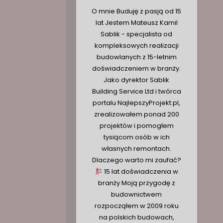
O mnie Buduję z pasją od 15
lat Jestem Mateusz Kamil
Sablik - specjalista od
kompleksowych realizacji
budowlanych z 15-letnim
doświadczeniem w branży.
Jako dyrektor Sablik
Building Service Ltd i twórca
portalu NajlepszyProjekt.pl,
zrealizowałem ponad 200
projektów i pomogłem
tysiącom osób w ich
własnych remontach.
Dlaczego warto mi zaufać?
15 lat doświadczenia w
branży Moją przygodę z
budownictwem
rozpocząłem w 2009 roku
na polskich budowach,