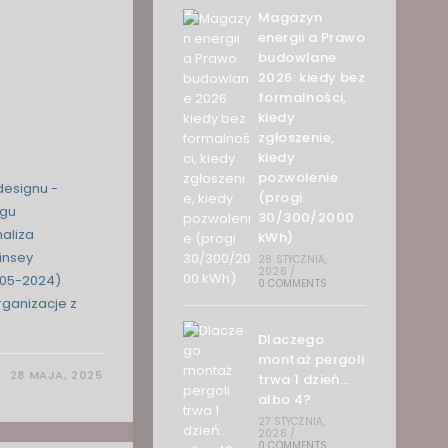
Magazyn
energii a Prawo
budowlane
2026: kiedy bez
formalności,
kiedy
zgłoszenie,
kiedy
pozwolenie
designu -
(progi
ogu
30/300/2000
aliza
kWh)
insey
28 STYCZNIA,
2026
/
005-2024)
0 COMMENTS
rganizacje z
Dlaczego
montaż pergoli
28 MAJA, 2025
trwa 1 dzień…
albo 4?
27 STYCZNIA,
2026
/
0 COMMENTS